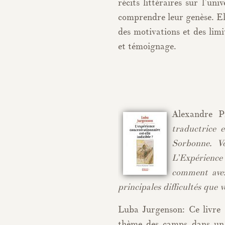
récits littéraires sur l’un
comprendre leur genèse. Ell
des motivations et des limit
et témoignage.
Alexandre P
traductrice 
Sorbonne. Vo
L’Expérience 
comment avez-
principales difficultés que 
Luba Jurgenson: Ce livre 
thème des camps dans un 