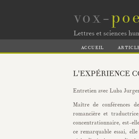
vox-
poe
Lettres et sciences hu
ACCUEIL
ARTICL
L'EXPÉRIENCE 
Entretien avec Luba Jurge
Maître de conférences de
romancière et traductric
concentrationnaire, est-el
ce remarquable essai, ell