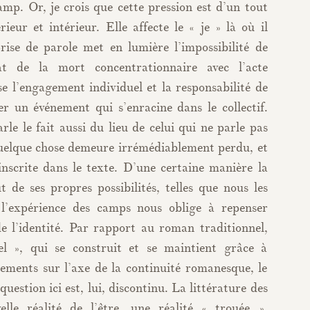
p. Or, je crois que cette pression est d’un tout
rieur et intérieur. Elle affecte le « je » là où il
se de parole met en lumière l’impossibilité de
at de la mort concentrationnaire avec l’acte
se l’engagement individuel et la responsabilité de
er un événement qui s’enracine dans le collectif.
rle le fait aussi du lieu de celui qui ne parle pas
quelque chose demeure irrémédiablement perdu, et
inscrite dans le texte. D’une certaine manière la
t de ses propres possibilités, telles que nous les
 l’expérience des camps nous oblige à repenser
de l’identité. Par rapport au roman traditionnel,
l », qui se construit et se maintient grâce à
ements sur l’axe de la continuité romanesque, le
question ici est, lui, discontinu. La littérature des
le réalité de l’être, une réalité « trouée »,