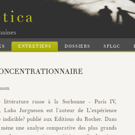
tica
maines
ES
ENTRETIENS
DOSSIERS
SFLGC
CONCENTRATIONNAIRE
nson
 littérature russe à la Sorbonne - Paris IV,
e, Luba Jurgneson est l’auteur de L'expérience
le indicible? publié aux Editions du Rocher. Dans
e mène une analyse comparative des plus grands