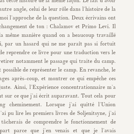
as cette histoire de la même façon. Le fait d’avoir
autre angle, celui de leur rôle dans l’histoire de la
 moi l’approche de la question. Deux écrivains ont
changement de ton : Chalamov et Primo Levi. Il
e la même manière quand on a beaucoup travaillé
, par un hasard qui ne me paraît pas si fortuit
é de reprendre ce livre pour une traduction vers le
 retirer notamment le passage qui traite du camp.
t possible de représenter le camp. En revanche, le
nages après-coup, et montrer ce qui empêche ces
juste. Ainsi, l’Expérience concentrationnaire m’a
nt sur ce que j’ai écrit auparavant. Tout cela pour
ong cheminement. Lorsque j’ai quitté l’Union
ai pu lire les premiers livres de Soljenitsyne, j’ai
tâcherais de comprendre le fonctionnement de
e part parce que j’en venais et que je l’avais