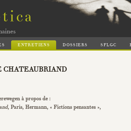
tica
maines
ES
ENTRETIENS
DOSSIERS
SFLGC
E
CHATEAUBRIAND
erewegen à
propos de :
iand
, Paris, Hermann, « Fictions pensantes »,