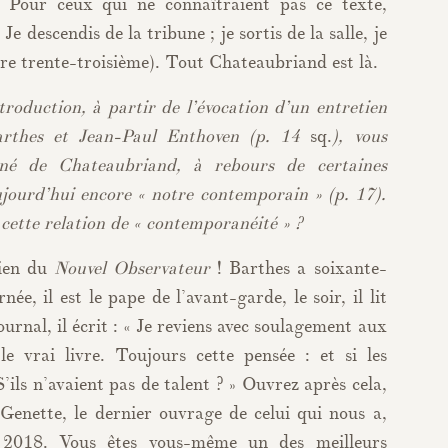
. Pour ceux qui ne connaîtraient pas ce texte,
 Je descendis de la tribune ; je sortis de la salle, je
ivre trente-troisième). Tout Chateaubriand est là.
roduction, à partir de l’évocation d’un entretien
rthes et Jean-Paul Enthoven (p. 14
sq.
), vous
ené de Chateaubriand, à rebours de certaines
ujourd’hui encore « notre contemporain » (p. 17).
 cette relation de « contemporanéité » ?
tien du
Nouvel Observateur
! Barthes a soixante-
ée, il est le pape de l’avant-garde, le soir, il lit
rnal, il écrit : « Je reviens avec soulagement aux
 le vrai livre. Toujours cette pensée : et si les
ils n’avaient pas de talent ? » Ouvrez après cela,
Genette, le dernier ouvrage de celui qui nous a,
i 2018. Vous êtes vous-même un des meilleurs