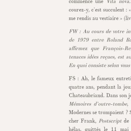
commence une
Vita nova
courez-y, c’est succulent : «
me rendis au vestiaire » (l
FW : Au cours de votre int
de 1979 entre Roland Ba
affirmez que François-R
tenaces idées reçues, est a
En quoi consiste selon vous
FS : Ah, le fameux entre
quatre ans, pendant la journ
Chateaubriand. Dans son jou
Mémoires d’outre-tombe
,
Modernes se trompaient ? S’
cher Frank,
Postscript
de 
hélas, quittés le 11 ma