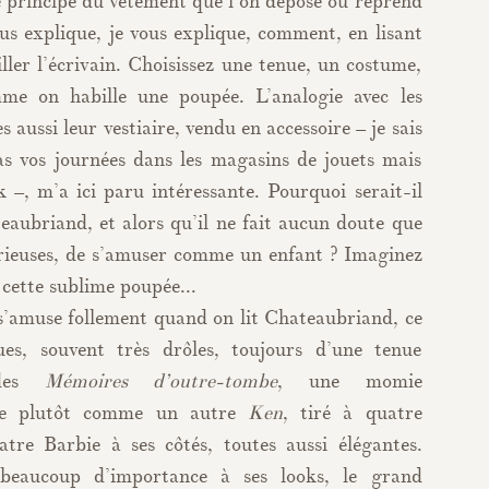
le principe du vêtement que l’on dépose ou reprend
us explique, je vous explique, comment, en lisant
iller l’écrivain. Choisissez une tenue, un costume,
e on habille une poupée. L’analogie avec les
s aussi leur vestiaire, vendu en accessoire – je sais
as vos journées dans les magasins de jouets mais
 –, m’a ici paru intéressante. Pourquoi serait-il
eaubriand, et alors qu’il ne fait aucun doute que
érieuses, de s’amuser comme un enfant ? Imaginez
 cette sublime poupée...
 s’amuse follement quand on lit Chateaubriand, ce
ues, souvent très drôles, toujours d’une tenue
 des
Mémoires d’outre-tombe
, une momie
-le plutôt comme un autre
Ken
, tiré à quatre
atre Barbie à ses côtés, toutes aussi élégantes.
 beaucoup d’importance à ses looks, le grand