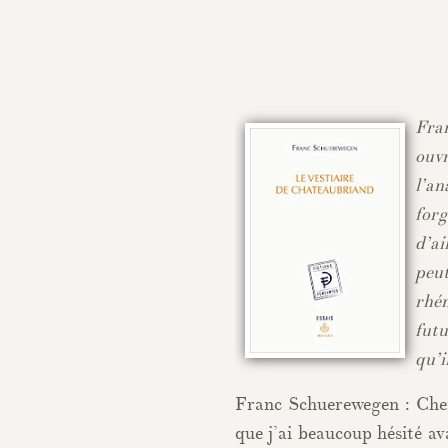
Fran
ouv
l’an
for
d’a
peu
rhém
futu
qu’i
Franc Schuerewegen : Cher
que j’ai beaucoup hésité av