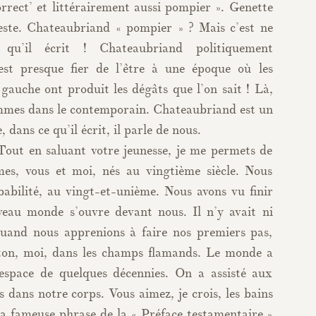
rrect’ et littérairement aussi pompier ». Genette
teste. Chateaubriand « pompier » ? Mais c’est ne
u’il écrit ! Chateaubriand politiquement
est presque fier de l’être à une époque où les
gauche ont produit les dégâts que l’on sait ! Là,
ommes dans le contemporain. Chateaubriand est un
dans ce qu’il écrit, il parle de nous.
Tout en saluant votre jeunesse, je me permets de
s, vous et moi, nés au vingtième siècle. Nous
abilité, au vingt-et-unième. Nous avons vu finir
eau monde s’ouvre devant nous. Il n’y avait ni
uand nous apprenions à faire nos premiers pas,
eton, moi, dans les champs flamands. Le monde a
espace de quelques décennies. On a assisté aux
 dans notre corps. Vous aimez, je crois, les bains
La fameuse phrase de la « Préface testamentaire »