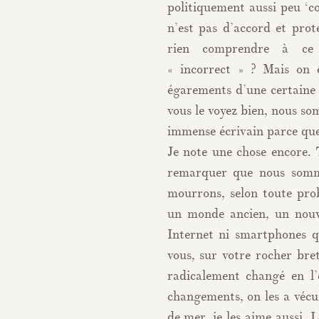
politiquement aussi peu ‘co
n’est pas d’accord et pro
rien comprendre à ce q
« incorrect » ? Mais on 
égarements d’une certaine 
vous le voyez bien, nous s
immense écrivain parce que, 
Je note une chose encore. 
remarquer que nous somme
mourrons, selon toute prob
un monde ancien, un nouv
Internet ni smartphones q
vous, sur votre rocher br
radicalement changé en l’
changements, on les a vécus
de mer, je les aime aussi. 