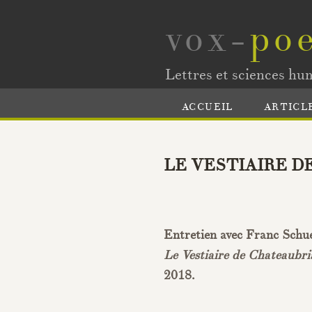
vox-
poe
Lettres et sciences hu
ACCUEIL
ARTICL
LE
VESTIAIRE
D
Entretien avec Franc Schu
Le Vestiaire de Chateaubr
2018.