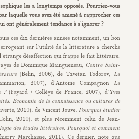
losophique les a longtemps opposés. Pourriez-vous
par laquelle vous avez été amené à rapprocher ces
ui ont généralement tendance à s’ignorer ?
puis ces dix dernières années notamment, un bon
errogeant sur l’utilité de la littérature a cherché
l’étrange désaffection qui frappe le fait littéraire.
vrages de Dominique Maingueneau,
Contre Saint-
érature
(Belin, 2006), de Tzvetan Todorov,
La
ammarion, 2007), d’Antoine Compagnon
La
e ?
(Fayard / Collège de France, 2007), d’Yves
ités. Economie de la connaissance ou cultures de
verte, 2010), de Vincent Jouve,
Pourquoi étudier
lin, 2010), et plus récemment celui de Jean-
ologie des études littéraires. Pourquoi et comment
ierry Marchaisse, 2011). Ce dernier, note que