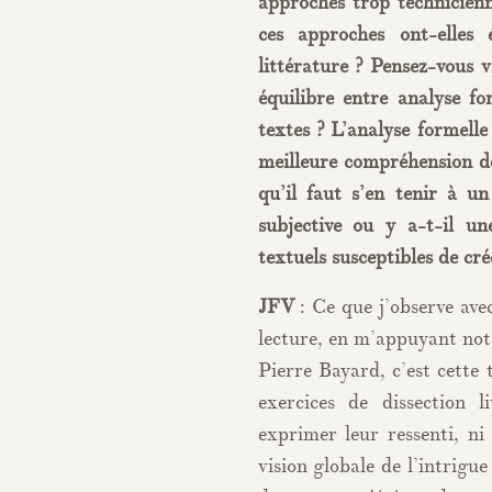
approches trop technicienn
ces approches ont-elles
littérature ? Pensez-vous v
équilibre entre analyse fo
textes ? L’analyse formell
meilleure compréhension de
qu’il faut s’en tenir à u
subjective ou y a-t-il une
textuels susceptibles de cr
JFV
: Ce que j’observe av
lecture, en m’appuyant no
Pierre Bayard, c’est cette t
exercices de dissection l
exprimer leur ressenti, ni
vision globale de l’intrigu