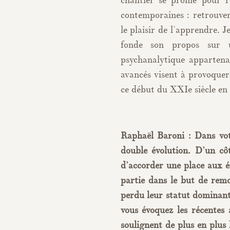
chantier se profile pour r
contemporaines : retrouver 
le plaisir de l’apprendre. 
fonde son propos sur un
psychanalytique appartena
avancés visent à provoquer 
ce début du XXIe siècle en
Raphaël Baroni : Dans vot
double évolution. D’un côt
d’accorder une place aux é
partie dans le but de remot
perdu leur statut dominant
vous évoquez les récentes
soulignent de plus en plus 