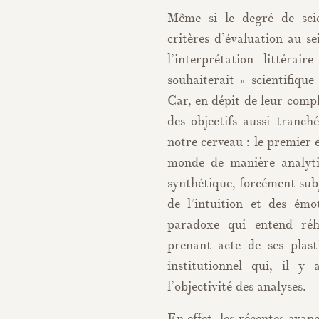
Même si le degré de scien
critères d’évaluation au sei
l’interprétation littérai
souhaiterait « scientifiqu
Car, en dépit de leur complé
des objectifs aussi tranc
notre cerveau : le premier 
monde de manière analytiq
synthétique, forcément subje
de l’intuition et des ém
paradoxe qui entend réhab
prenant acte de ses plast
institutionnel qui, il y
l’objectivité des analyses.
En effet, les récentes avan