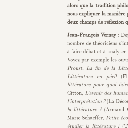
alors que la tradition phi
nous expliquer la manière 
deux champs de réflexion q
Jean-François Vernay
: De
nombre de théoriciens s’int
à faire débat et à analyser 
Voyez par exemple les ou
Proust. La fin de la Litt
Littérature en péril
(Fl
littérature pour quoi fair
Citton,
L’avenir des human
l’interprétation ?
(La Décou
la littérature ?
(Armand Co
Marie Schaeffer,
Petite éc
étudier la littérature ?
(Th