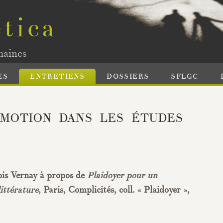
tica
maines
ES
ENTRETIENS
DOSSIERS
SFLGC
ÉMOTION DANS LES ÉTUDES
ois Vernay à propos de
Plaidoyer pour un
ittérature
, Paris, Complicités, coll. « Plaidoyer »,