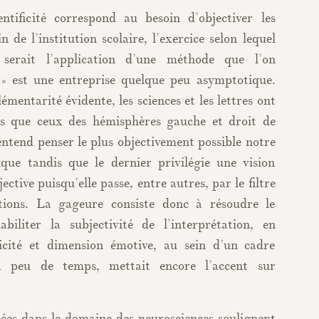
tificité correspond au besoin d’objectiver les
n de l’institution scolaire, l’exercice selon lequel
re serait l’application d’une méthode que l’on
e » est une entreprise quelque peu asymptotique.
mentarité évidente, les sciences et les lettres ont
hés que ceux des hémisphères gauche et droit de
entend penser le plus objectivement possible notre
ue tandis que le dernier privilégie une vision
ctive puisqu’elle passe, entre autres, par le filtre
otions. La gageure consiste donc à résoudre le
iliter la subjectivité de l’interprétation, en
icité et dimension émotive, au sein d’un cadre
 a peu de temps, mettait encore l’accent sur
cées dans le domaine des neurosciences soulignent