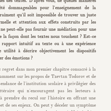
es des textes. D’après vous, de quelles manières
 été dommageables pour l’enseignement de la
raiment qu’il soit impossible de trouver un juste
rmelle et attention aux effets construits par les
e ne peut-elle pas fournir une médiation pour une
 la façon dont les textes nous touchent ? Est-ce
n rapport intuitif au texte ou à une expérience
 utilité à décrire objectivement les dispositifs
éer des émotions ?
ec regret dans mon premier chapitre consacré à la
tamment sur les propos de Tzevtan Todorov et de
endance de l’institution scolaire à privilégier des
ittéraire qui n’encouragent pas les lecteurs à
 à prendre du recul sur l’histoire en offrant une
e et de ses enjeux. On peut y déceler un symptôme