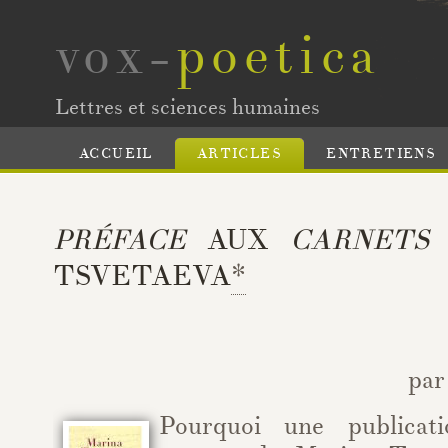
vox-
poetica
Lettres et sciences humaines
ACCUEIL
ARTICLES
ENTRETIENS
PRÉFACE
AUX
CARNETS
TSVETAEVA
*
par
Pourquoi une publicati